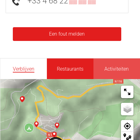
+33 4 68 22
▒▒ ▒▒ ▒▒
Een fout melden
Verblijven
Restaurants
Activiteiten