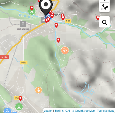
Leaflet
|
Esri
|
© IGN
|
© OpenStreetMap
|
TouristicMaps