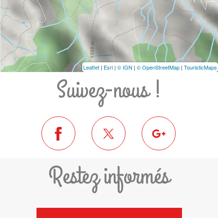
Leaflet
|
Esri
|
© IGN
|
© OpenStreetMap
|
TouristicMaps
Suivez-nous !
Restez informés