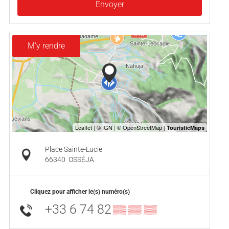
Envoyer
M'y rendre
Place Sainte-Lucie
66340
OSSÉJA
Cliquez pour afficher le(s) numéro(s)
+33 6 74 82
▒▒ ▒▒ ▒▒