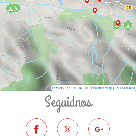
Leaflet
|
Esri
|
© IGN
|
© OpenStreetMap
|
TouristicMaps
Seguidnos