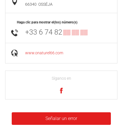
66340
OSSÉJA
Haga clic para mostrar el(los) número(s)
+33 6 74 82
▒▒ ▒▒ ▒▒
www.onaturel66.com
Síganos en
Señalar un error