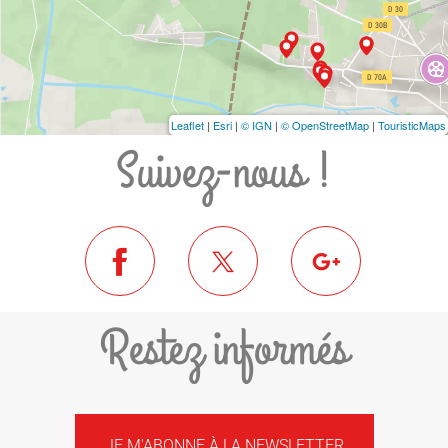
Leaflet
|
Esri
|
© IGN
|
© OpenStreetMap
|
TouristicMaps
Suivez-nous !
Restez informés
JE M'ABONNE À LA NEWSLETTER