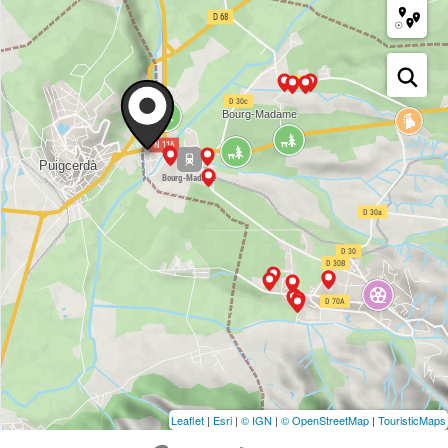
Leaflet
|
Esri
|
© IGN
|
© OpenStreetMap
|
TouristicMaps