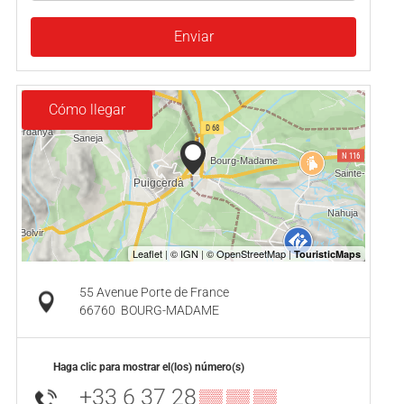
Enviar
Cómo llegar
55 Avenue Porte de France
66760
BOURG-MADAME
Haga clic para mostrar el(los) número(s)
+33 6 37 28
▒▒ ▒▒ ▒▒