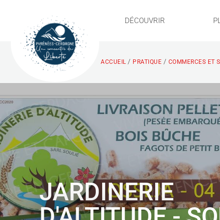
DÉCOUVRIR
P
/
/
ACCUEIL
PRATIQUE
COMMERCES ET S
JARDINERIE
D'ALTITUDE - SO