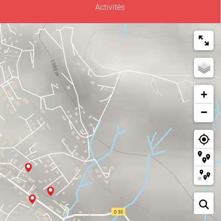
Activités
+
−