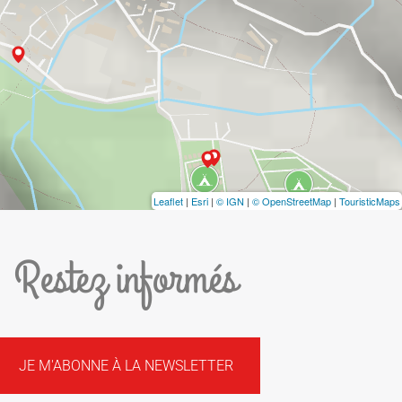
Leaflet
|
Esri
|
© IGN
|
© OpenStreetMap
|
TouristicMaps
Restez informés
JE M'ABONNE À LA NEWSLETTER