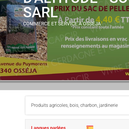
SARL
COMMERCE ET SERVICE
À OSSÉJA
Produits agricoles, bois, charbon, jardinerie
Langues parlées