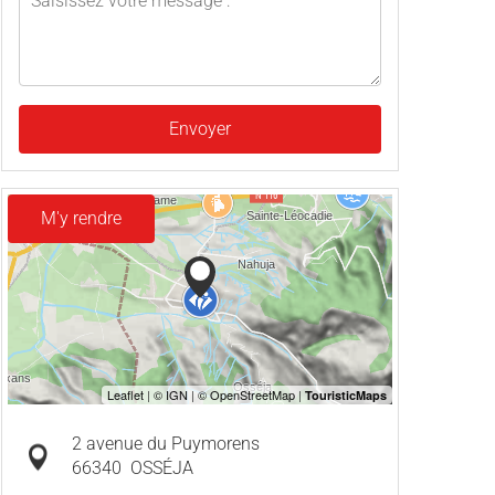
Envoyer
M'y rendre
2 avenue du Puymorens
66340
OSSÉJA