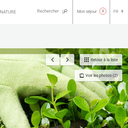
Mon séjour
0
FR
E NATURE
PRATIQUE
CA
NL
Retour à la liste
Voir les photos (2)
EN
ES