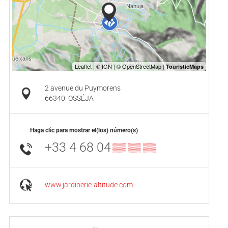
2 avenue du Puymorens
66340
OSSÉJA
Haga clic para mostrar el(los) número(s)
+33 4 68 04
▒▒ ▒▒ ▒▒
www.jardinerie-altitude.com