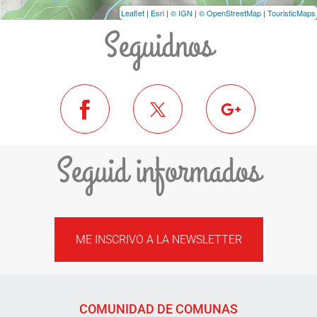
Leaflet
|
Esri
|
© IGN
|
© OpenStreetMap
|
TouristicMaps
Seguidnos
Seguid informados
ME INSCRIVO A LA NEWSLETTER
COMUNIDAD DE COMUNAS