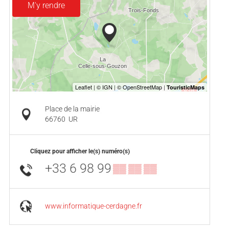
M'y rendre
Place de la mairie
66760
UR
Cliquez pour afficher le(s) numéro(s)
+33 6 98 99
▒▒ ▒▒ ▒▒
www.informatique-cerdagne.fr