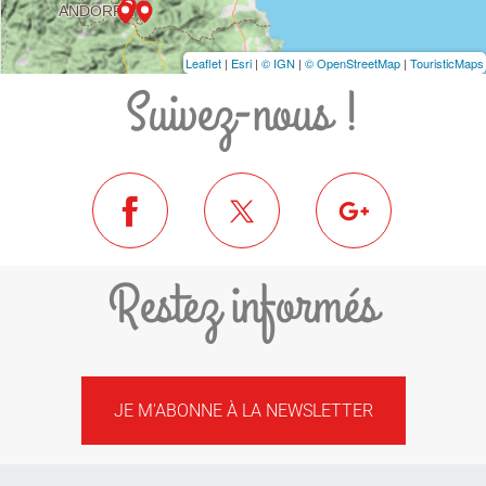
Leaflet
|
Esri
|
© IGN
|
© OpenStreetMap
|
TouristicMaps
Suivez-nous !
Restez informés
JE M'ABONNE À LA NEWSLETTER