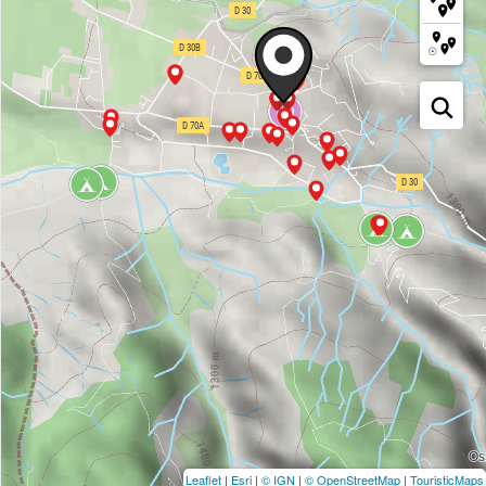
Leaflet
|
Esri
|
© IGN
|
© OpenStreetMap
|
TouristicMaps