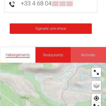
+33 4 68 04
▒▒ ▒▒ ▒▒
Signaler une erreur
Hébergements
Restaurants
Activités