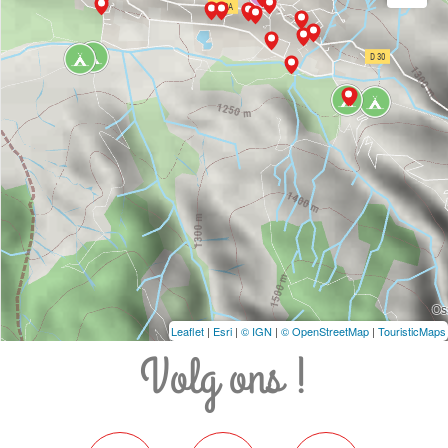
Leaflet
|
Esri
|
© IGN
|
© OpenStreetMap
|
TouristicMaps
Volg ons !