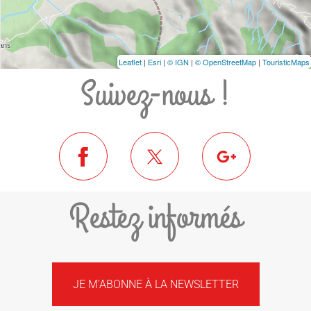
Leaflet
|
Esri
|
© IGN
|
© OpenStreetMap
|
TouristicMaps
Suivez-nous !
Restez informés
JE M'ABONNE À LA NEWSLETTER