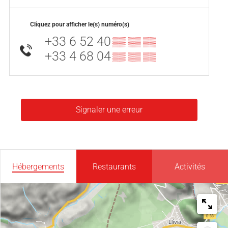
Cliquez pour afficher le(s) numéro(s)
+33 6 52 40
▒▒ ▒▒ ▒▒
+33 4 68 04
▒▒ ▒▒ ▒▒
Signaler une erreur
Hébergements
Restaurants
Activités