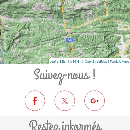
Leaflet
|
Esri
|
© IGN
|
© OpenStreetMap
|
TouristicMaps
Suivez-nous !
Restez informés