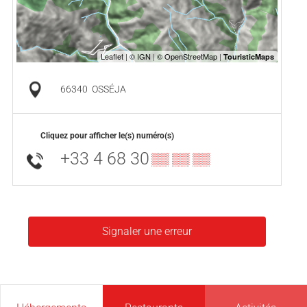
66340
OSSÉJA
Cliquez pour afficher le(s) numéro(s)
+33 4 68 30
▒▒ ▒▒ ▒▒
Signaler une erreur