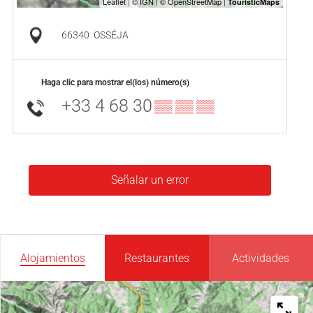
66340
OSSÉJA
Haga clic para mostrar el(los) número(s)
+33 4 68 30
▒▒ ▒▒ ▒▒
Señalar un error
Alojamientos
Restaurantes
Actividades