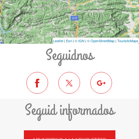
Leaflet
|
Esri
|
© IGN
|
© OpenStreetMap
|
TouristicMaps
Seguidnos
Seguid informados