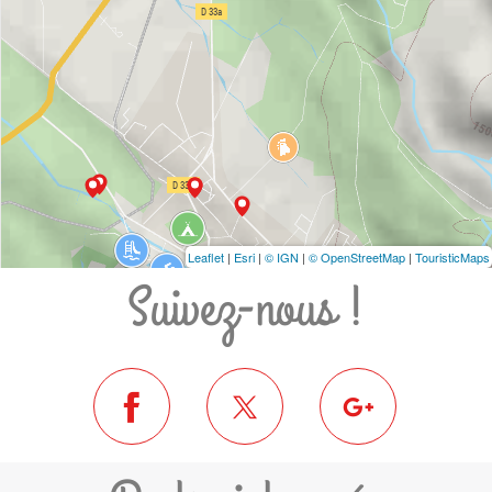
Leaflet
|
Esri
|
© IGN
|
© OpenStreetMap
|
TouristicMaps
Suivez-nous !