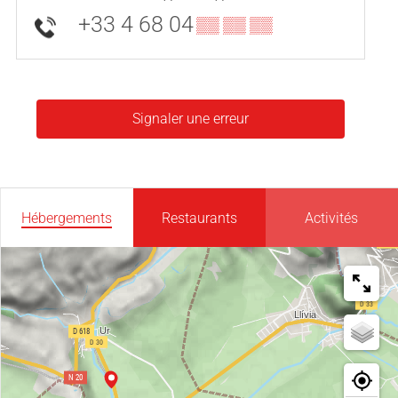
+33 4 68 04
▒▒ ▒▒ ▒▒
Signaler une erreur
Hébergements
Restaurants
Activités