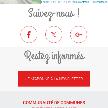
Leaflet
|
Esri
|
© IGN
|
© OpenStreetMap
|
TouristicMaps
Suivez-nous !
Restez informés
JE M'ABONNE À LA NEWSLETTER
COMMUNAUTÉ DE COMMUNES