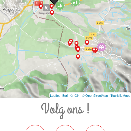
Leaflet
|
Esri
|
© IGN
|
© OpenStreetMap
|
TouristicMaps
Volg ons !