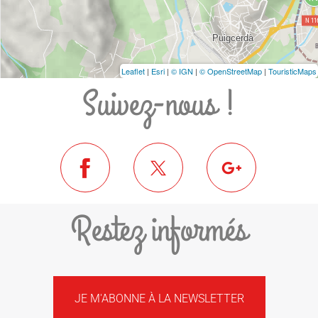
Leaflet
|
Esri
|
© IGN
|
© OpenStreetMap
|
TouristicMaps
Suivez-nous !
Restez informés
JE M'ABONNE À LA NEWSLETTER