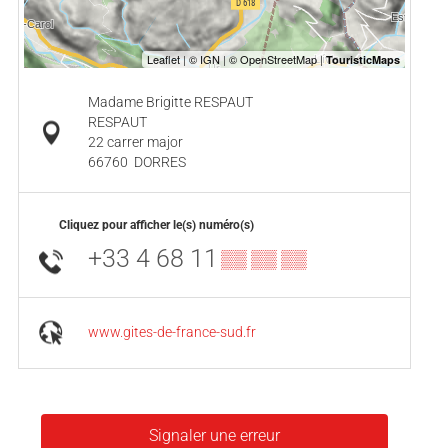
Madame Brigitte RESPAUT
RESPAUT
22 carrer major
66760
DORRES
Cliquez pour afficher le(s) numéro(s)
+33 4 68 11
▒▒ ▒▒ ▒▒
www.gites-de-france-sud.fr
Signaler une erreur