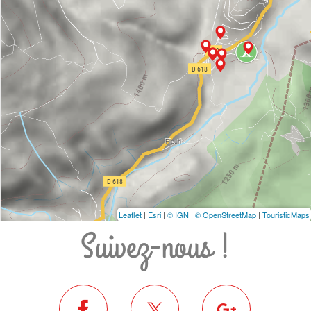
Leaflet
|
Esri
|
© IGN
|
© OpenStreetMap
|
TouristicMaps
Suivez-nous !