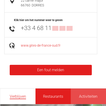
22 carrer major
66760
DORRES
Klik hier om het nummer weer te geven
+33 4 68 11
▒▒ ▒▒ ▒▒
www.gites-de-france-sud.fr
Een fout melden
Verblijven
Restaurants
Activiteiten