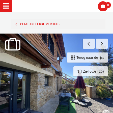
0
GEMEUBILEERDE VERHUUR
Terug naar de lijst
Zie foto's (25)