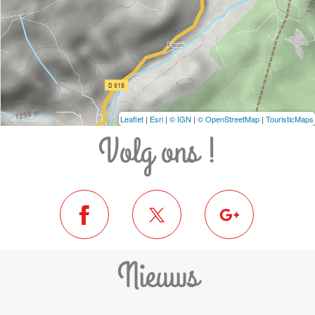
Leaflet
|
Esri
|
© IGN
|
© OpenStreetMap
|
TouristicMaps
Volg ons !
Nieuws