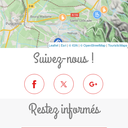
Leaflet
|
Esri
|
© IGN
|
© OpenStreetMap
|
TouristicMaps
Suivez-nous !
Restez informés