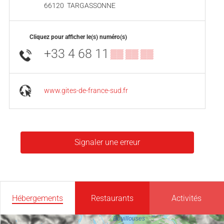
66120
TARGASSONNE
Cliquez pour afficher le(s) numéro(s)
+33 4 68 11
▒▒ ▒▒ ▒▒
www.gites-de-france-sud.fr
Signaler une erreur
Hébergements
Restaurants
Activités