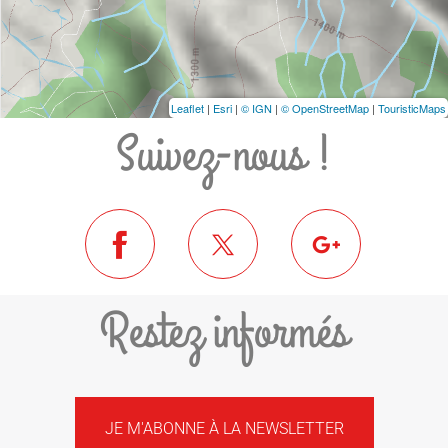
Leaflet
|
Esri
|
© IGN
|
© OpenStreetMap
|
TouristicMaps
Suivez-nous !
Restez informés
JE M'ABONNE À LA NEWSLETTER