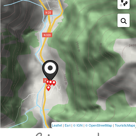
Leaflet
|
Esri
|
© IGN
|
© OpenStreetMap
|
TouristicMaps