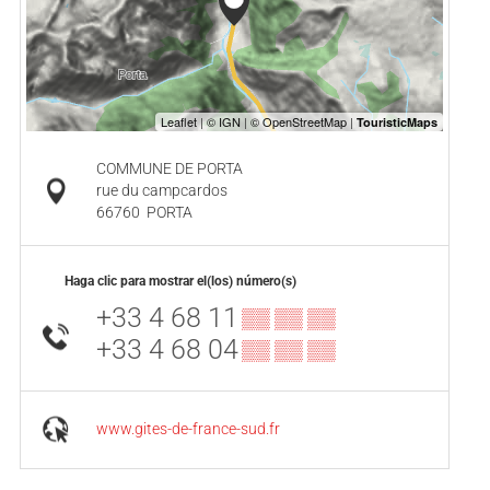
COMMUNE DE PORTA
rue du campcardos
66760
PORTA
Haga clic para mostrar el(los) número(s)
+33 4 68 11
▒▒ ▒▒ ▒▒
+33 4 68 04
▒▒ ▒▒ ▒▒
www.gites-de-france-sud.fr