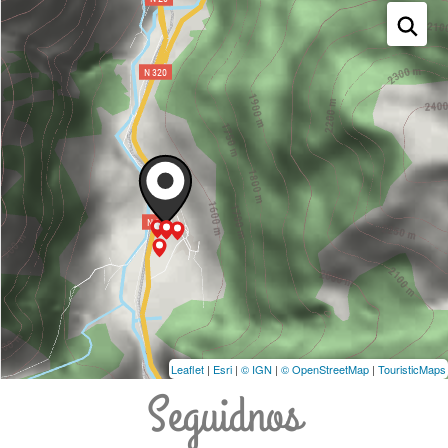
Leaflet
|
Esri
|
© IGN
|
© OpenStreetMap
|
TouristicMaps
Seguidnos