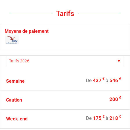
Tarifs
Moyens de paiement
€
€
De
437
à
546
Semaine
€
200
Caution
€
€
De
175
à
218
Week-end