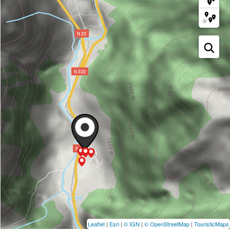
Leaflet
|
Esri
|
© IGN
|
© OpenStreetMap
|
TouristicMaps