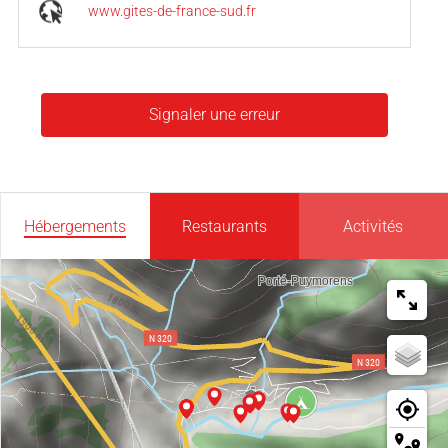
www.gites-de-france-sud.fr
Signaler une erreur
Hébergements
Restaurants
Activités