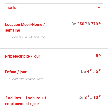
€
€
De
350
à
770
Location Mobil-Home /
semaine
• Selon taille du Mobil-home
€
5
Prix électricité / jour
€
€
De
4
à
5
Enfant / jour
• Selon nombre de nuitées
€
€
De
8
à
10
2 adultes + 1 voiture + 1
emplacement / jour