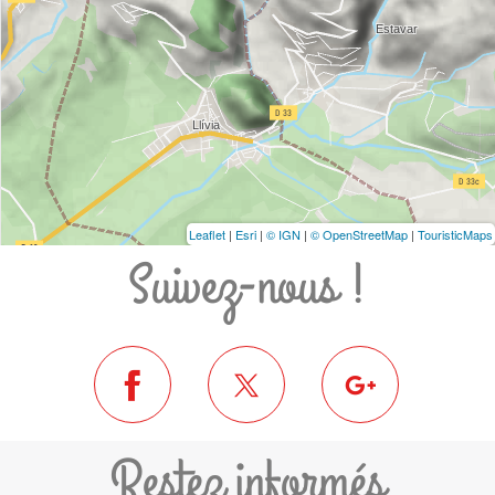
Leaflet
|
Esri
|
© IGN
|
© OpenStreetMap
|
TouristicMaps
Suivez-nous !
Restez informés