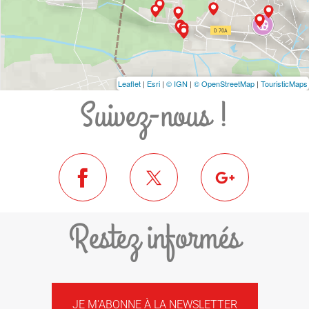
Leaflet
|
Esri
|
© IGN
|
© OpenStreetMap
|
TouristicMaps
Suivez-nous !
Restez informés
JE M'ABONNE À LA NEWSLETTER