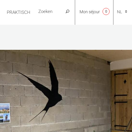
Mon séjour
0
NL
PRAKTISCH
CA
EN
FR
ES