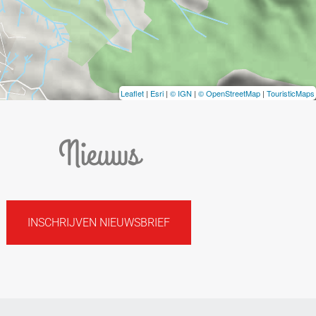
Leaflet
|
Esri
|
© IGN
|
© OpenStreetMap
|
TouristicMaps
Nieuws
INSCHRIJVEN NIEUWSBRIEF