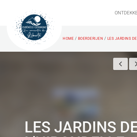
ONTDEKK
/
/
HOME
BOERDERIJEN
LES JARDINS DE
LES JARDINS D