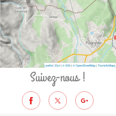
Leaflet
|
Esri
|
© IGN
|
© OpenStreetMap
|
TouristicMaps
Suivez-nous !