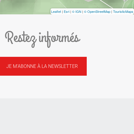
Leaflet
|
Esri
|
© IGN
|
© OpenStreetMap
|
TouristicMaps
Restez informés
JE M'ABONNE À LA NEWSLETTER