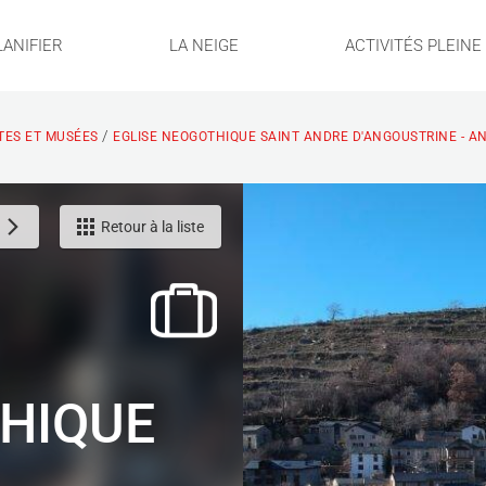
LANIFIER
LA NEIGE
ACTIVITÉS PLEIN
/
ITES ET MUSÉES
EGLISE NEOGOTHIQUE SAINT ANDRE D'ANGOUSTRINE - A
Retour à la liste
THIQUE