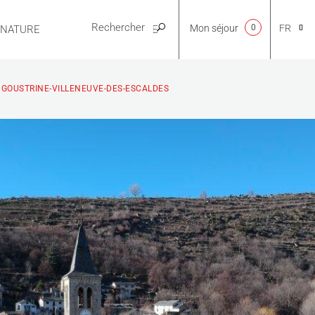
Mon séjour
0
FR
E NATURE
PRATIQUE
CA
NGOUSTRINE-VILLENEUVE-DES-ESCALDES
NL
EN
ES