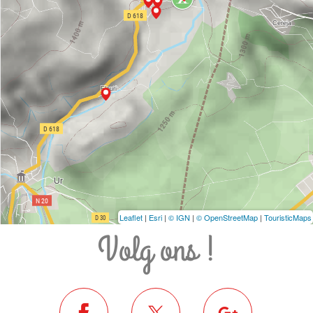
Leaflet
|
Esri
|
© IGN
|
© OpenStreetMap
|
TouristicMaps
Volg ons !