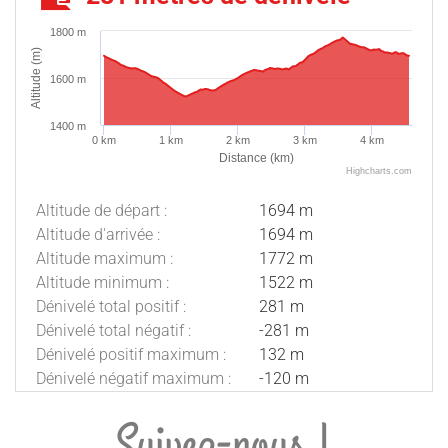
1800 m
Altitude (m)
1600 m
1400 m
0 km
1 km
2 km
3 km
4 km
Distance (km)
Highcharts.com
Altitude de départ :
1694 m
Altitude d'arrivée :
1694 m
Altitude maximum :
1772 m
Altitude minimum :
1522 m
Dénivelé total positif :
281 m
Dénivelé total négatif :
-281 m
Dénivelé positif maximum :
132 m
Dénivelé négatif maximum :
-120 m
Suivez-nous !