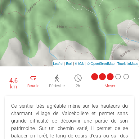
Leaflet
|
Esri
|
© IGN
|
© OpenStreetMap
|
TouristicMaps
4.6
km
Boucle
Pédestre
2h
Moyen
Ce sentier très agréable mène sur les hauteurs du
charmant village de Valcebollère et permet sans
grande difficulté de découvrir une partie de son
patrimoine. Sur un chemin varié, il permet de se
balader en forêt, le long de cours d’eau ou sur des