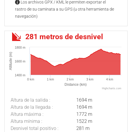
Los archivos GPX / KML le permiten exportar el
rastro de su caminata a su GPS (u otra herramienta de
navegación)
281 metros de desnivel
1800 m
Altitude (m)
1600 m
1400 m
0 km
1 km
2 km
3 km
4 km
Distance (km)
Highcharts.com
Altura de la salida :
1694 m
Altura de la llegada :
1694 m
Altura máxima :
1772 m
Altura mínima :
1522 m
Desnivel total positivo :
281 m