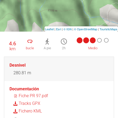
Leaflet
|
Esri
|
© IGN
|
© OpenStreetMap
|
TouristicMaps
4.6
km
bucle
A pie
2h
Medio
Desnivel
280.81 m
Documentación
Fiche PR 97.pdf
Tracks GPX
Fichero KML