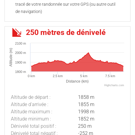
tracé de votre randonnée sur votre GPS (ou autre outil
de navigation)
250 mètres de dénivelé
2100 m
Altitude (m)
2000 m
1900 m
1800 m
0 km
2.5 km
5 km
7.5 km
Distance (km)
Highcharts.com
Altitude de départ :
1858 m
Altitude d'arrivée :
1855 m
Altitude maximum :
1998 m
Altitude minimum :
1852 m
Dénivelé total positif :
250 m
Dénivelé total négatif :
-252 m