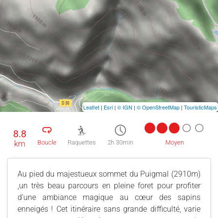
Leaflet
|
Esri
|
© IGN
|
© OpenStreetMap
|
TouristicMaps
8.8
km
Boucle
Raquettes
2h 30min
Moyen
Au pied du majestueux sommet du Puigmal (2910m)
,un très beau parcours en pleine foret pour profiter
d’une ambiance magique au cœur des sapins
enneigés ! Cet itinéraire sans grande difficulté, varie