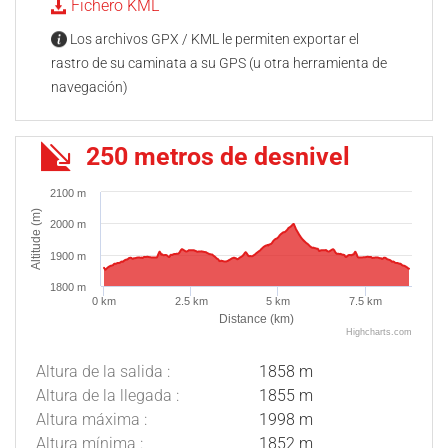
Fichero KML
Los archivos GPX / KML le permiten exportar el
rastro de su caminata a su GPS (u otra herramienta de
navegación)
250 metros de desnivel
2100 m
Altitude (m)
2000 m
1900 m
1800 m
0 km
2.5 km
5 km
7.5 km
Distance (km)
Highcharts.com
Altura de la salida :
1858 m
Altura de la llegada :
1855 m
Altura máxima :
1998 m
Altura mínima :
1852 m