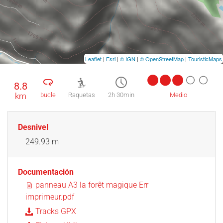
Leaflet
|
Esri
|
© IGN
|
© OpenStreetMap
|
TouristicMaps
8.8
km
bucle
Raquetas
2h 30min
Medio
Desnivel
249.93 m
Documentación
panneau A3 la forêt magique Err
imprimeur.pdf
Tracks GPX