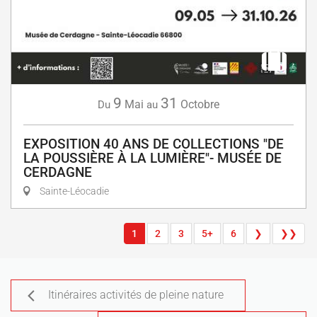
9
31
Mai
Octobre
Du
au
EXPOSITION 40 ANS DE COLLECTIONS "DE
LA POUSSIÈRE À LA LUMIÈRE"- MUSÉE DE
CERDAGNE
Sainte-Léocadie
1
2
3
5+
6
❯
❯❯
Itinéraires activités de pleine nature