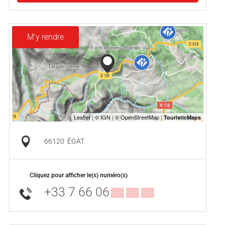
M'y rendre
66120
ÉGAT
Cliquez pour afficher le(s) numéro(s)
+33 7 66 06
▒▒ ▒▒ ▒▒