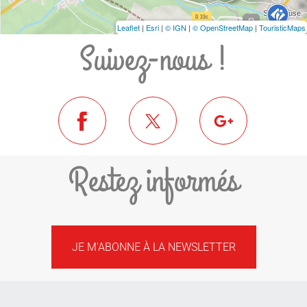
Leaflet
|
Esri
|
© IGN
|
© OpenStreetMap
|
TouristicMaps
Suivez-nous !
Restez informés
JE M'ABONNE À LA NEWSLETTER