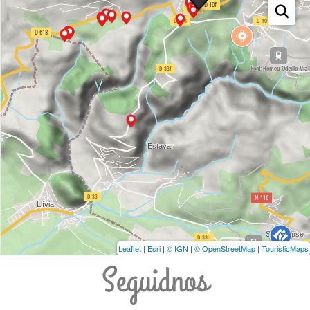
Leaflet
|
Esri
|
© IGN
|
© OpenStreetMap
|
TouristicMaps
Seguidnos