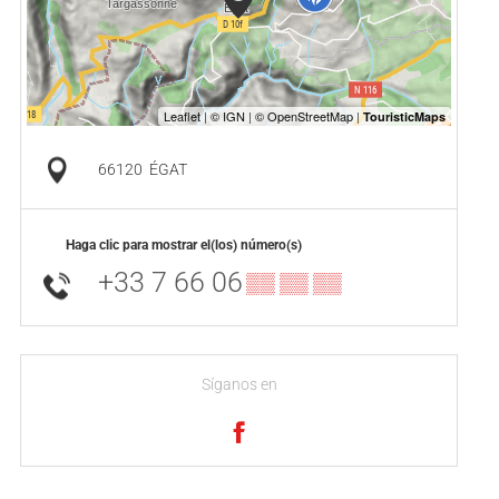
66120
ÉGAT
Haga clic para mostrar el(los) número(s)
+33 7 66 06
▒▒ ▒▒ ▒▒
Síganos en