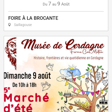
7
9
Août
Du
au
FOIRE À LA BROCANTE
Saillagouse