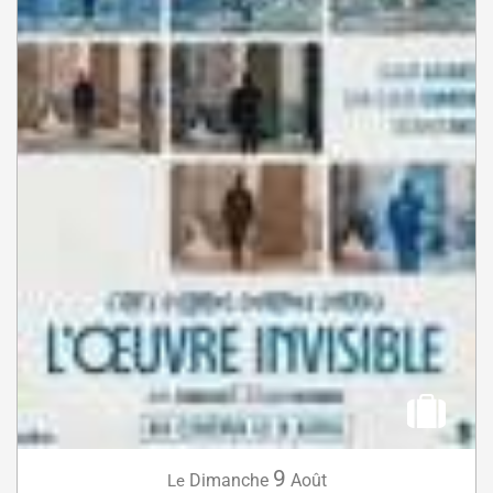
9
Dimanche
Août
Le