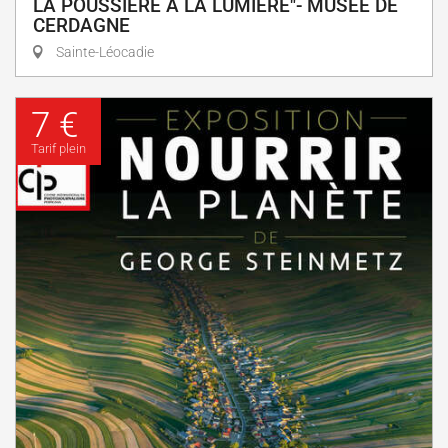
LA POUSSIÈRE À LA LUMIÈRE"- MUSÉE DE
CERDAGNE
Sainte-Léocadie
7 €
Tarif plein