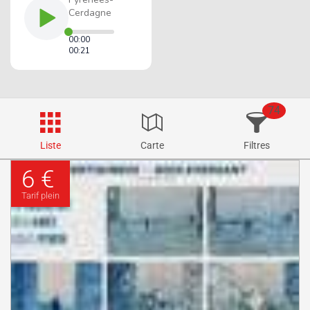
74
Liste
Carte
Filtres
6 €
Tarif plein