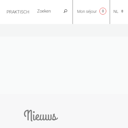
Mon séjour
0
NL
PRAKTISCH
CA
EN
FR
ES
Nieuws