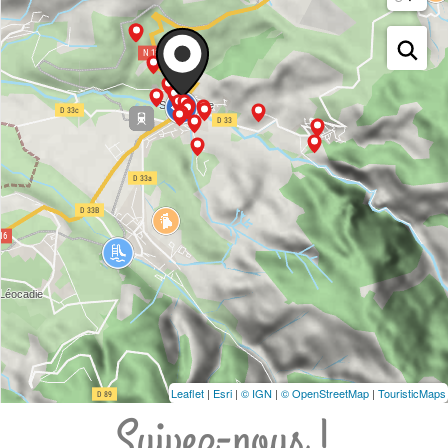
Leaflet
|
Esri
|
© IGN
|
© OpenStreetMap
|
TouristicMaps
Suivez-nous !