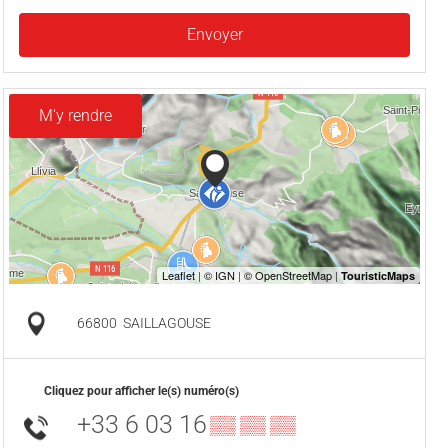
Envoyer
M'y rendre
66800
SAILLAGOUSE
Cliquez pour afficher le(s) numéro(s)
+33 6 03 16
▒▒ ▒▒ ▒▒