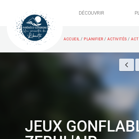
DÉCOUVRIR
P
/
/
/
ACCUEIL
PLANIFIER
ACTIVITÉS
ACTI
JEUX GONFLAB