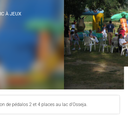
RC À JEUX
ion de pédalos 2 et 4 places au lac d'Osseja.