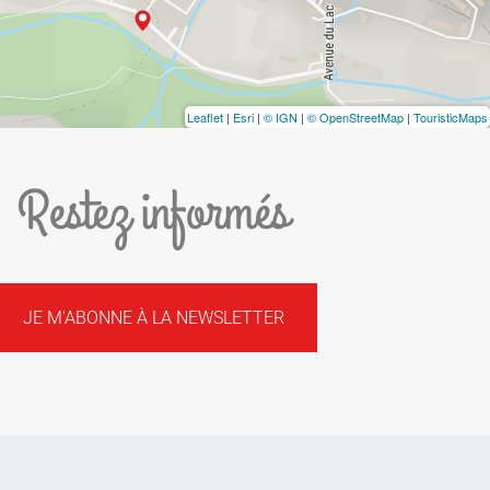
Leaflet
|
Esri
|
© IGN
|
© OpenStreetMap
|
TouristicMaps
Restez informés
JE M'ABONNE À LA NEWSLETTER