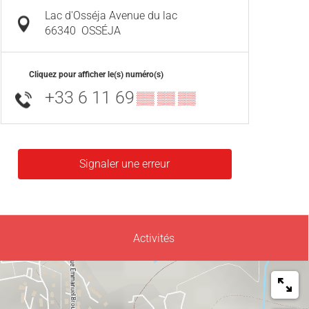
Lac d'Osséja Avenue du lac
66340
OSSÉJA
Cliquez pour afficher le(s) numéro(s)
+33 6 11 69
▒▒ ▒▒ ▒▒
Signaler une erreur
Activités