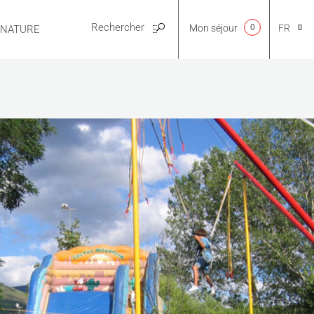
Mon séjour
0
FR
E NATURE
PRATIQUE
CA
NL
EN
ES