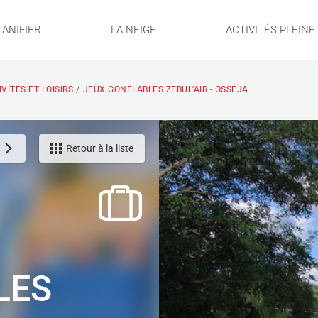
LANIFIER
LA NEIGE
ACTIVITÉS PLEIN
/
VITÉS ET LOISIRS
JEUX GONFLABLES ZEBUL'AIR - OSSÉJA
Retour à la liste
LES