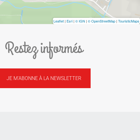
Leaflet
|
Esri
|
© IGN
|
© OpenStreetMap
|
TouristicMaps
Restez informés
JE M'ABONNE À LA NEWSLETTER