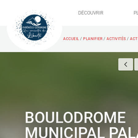
DÉCOUVRIR
P
/
/
/
ACCUEIL
PLANIFIER
ACTIVITÉS
ACTI
BOULODROME
MUNICIPAL PAL