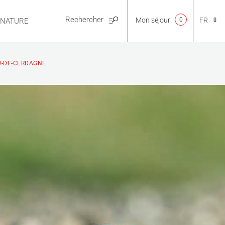
Mon séjour
0
FR
E NATURE
PRATIQUE
CA
U-DE-CERDAGNE
NL
EN
ES