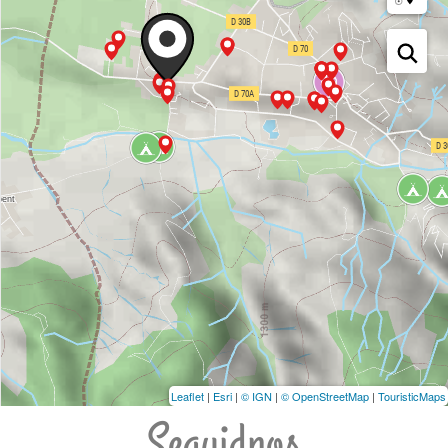
Leaflet
|
Esri
|
© IGN
|
© OpenStreetMap
|
TouristicMaps
Seguidnos