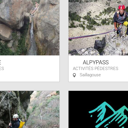
E
ALPYPASS
ES
ACTIVITÉS PÉDESTRES
Saillagouse