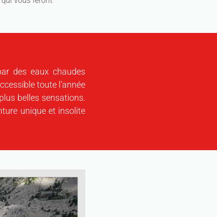
 qui vous feront
par des eaux chaudes
ccessible toute l’année
 plus belles sensations.
ure unique et insolite