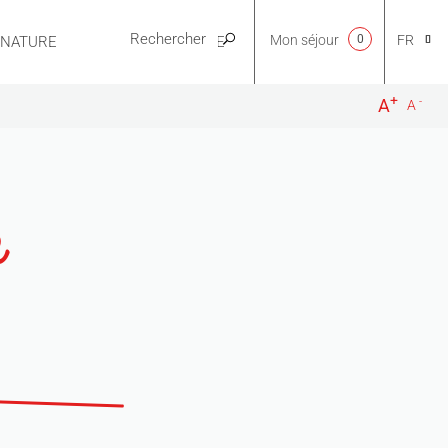
Mon séjour
0
FR
E NATURE
PRATIQUE
+
-
A
A
CA
k
NL
EN
ES