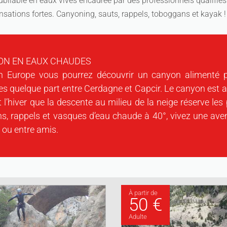
bliable en eaux vives encadrée par des professionnels qualifiés
nsations fortes. Canyoning, sauts, rappels, toboggans et kayak !
ON EN EAUX CHAUDES
n Europe vous pourrez découvrir un canyon alimenté 
es quelque part entre Cerdagne et Capcir. Le canyon est a
t l’hiver que la descente au milieu de la neige réserve les
, rappels et vasques d’eau chaude à 40°, vivez une avent
e ou entre amis.
À partir de
50 €
Adulte