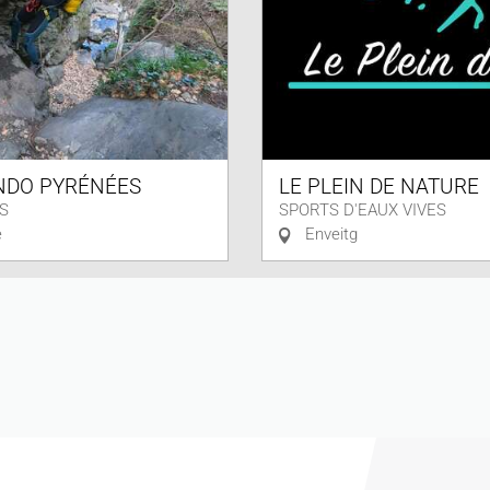
NDO PYRÉNÉES
LE PLEIN DE NATURE
S
SPORTS D'EAUX VIVES
e
Enveitg