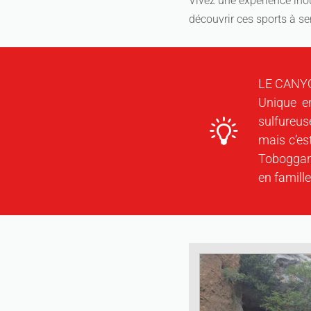
Vivez une expérience inou
découvrir ces sports à se
LE CANY
Unique e
sulfureus
mais c’es
Toboggans
en famill