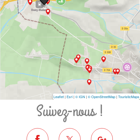
Leaflet
|
Esri
|
© IGN
|
© OpenStreetMap
|
TouristicMaps
Suivez-nous !