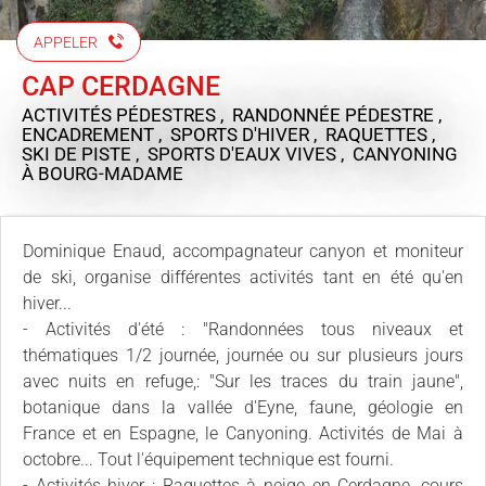
APPELER
CAP CERDAGNE
ACTIVITÉS PÉDESTRES , RANDONNÉE PÉDESTRE ,
ENCADREMENT , SPORTS D'HIVER , RAQUETTES ,
SKI DE PISTE , SPORTS D'EAUX VIVES , CANYONING
À BOURG-MADAME
Dominique Enaud, accompagnateur canyon et moniteur
de ski, organise différentes activités tant en été qu'en
hiver...
- Activités d'été : "Randonnées tous niveaux et
thématiques 1/2 journée, journée ou sur plusieurs jours
avec nuits en refuge,: "Sur les traces du train jaune",
botanique dans la vallée d'Eyne, faune, géologie en
France et en Espagne, le Canyoning. Activités de Mai à
octobre... Tout l'équipement technique est fourni.
- Activités hiver : Raquettes à neige en Cerdagne, cours