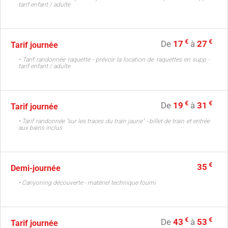
tarif enfant / adulte
€
€
De
17
à
27
Tarif journée
• Tarif randonnée raquette - prévoir la location de raquettes en supp -
tarif enfant / adulte
€
€
De
19
à
31
Tarif journée
• Tarif randonnée "sur les traces du train jaune" - billet de train et entrée
aux bains inclus
€
35
Demi-journée
• Canyoning découverte - matériel technique fourni
€
€
De
43
à
53
Tarif journée