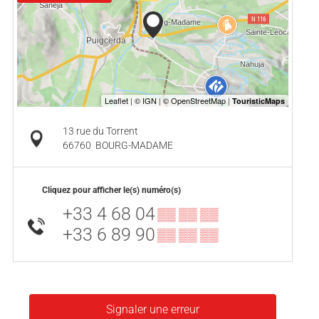
13 rue du Torrent
66760
BOURG-MADAME
Cliquez pour afficher le(s) numéro(s)
+33 4 68 04
▒▒ ▒▒ ▒▒
+33 6 89 90
▒▒ ▒▒ ▒▒
Signaler une erreur