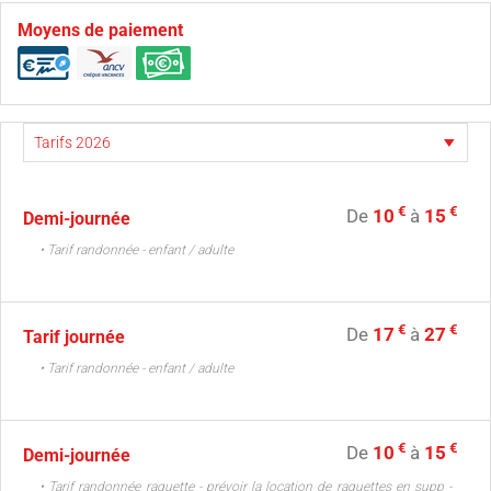
Moyens de paiement
€
€
De
10
à
15
Demi-journée
• Tarif randonnée - enfant / adulte
€
€
De
17
à
27
Tarif journée
• Tarif randonnée - enfant / adulte
€
€
De
10
à
15
Demi-journée
• Tarif randonnée raquette - prévoir la location de raquettes en supp -