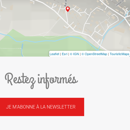
Leaflet
|
Esri
|
© IGN
|
© OpenStreetMap
|
TouristicMaps
Restez informés
JE M'ABONNE À LA NEWSLETTER