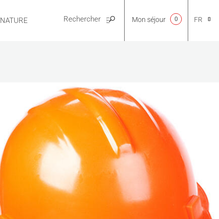
Mon séjour
0
FR
E NATURE
PRATIQUE
CA
NL
EN
ES