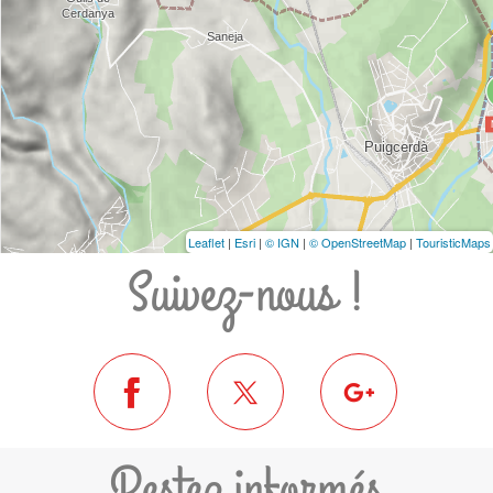
Leaflet
|
Esri
|
© IGN
|
© OpenStreetMap
|
TouristicMaps
Suivez-nous !
Restez informés