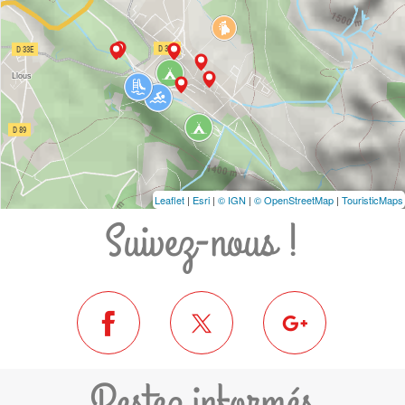
Leaflet
|
Esri
|
© IGN
|
© OpenStreetMap
|
TouristicMaps
Suivez-nous !
Restez informés