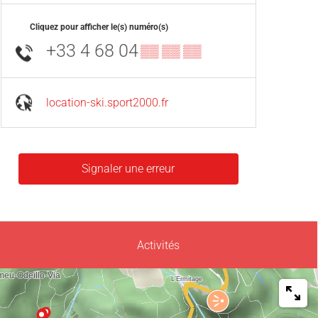
Cliquez pour afficher le(s) numéro(s)
+33 4 68 04
▒▒ ▒▒ ▒▒
location-ski.sport2000.fr
Signaler une erreur
Activités