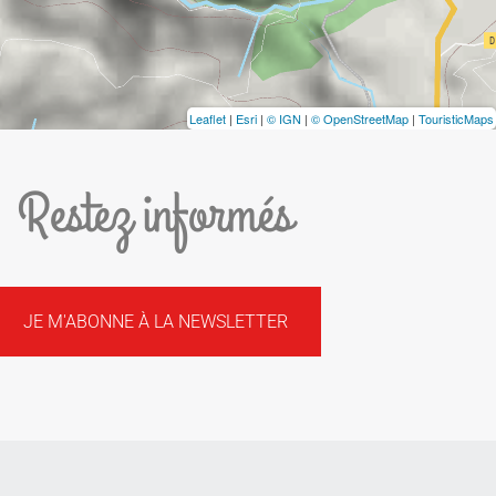
Leaflet
|
Esri
|
© IGN
|
© OpenStreetMap
|
TouristicMaps
Restez informés
JE M'ABONNE À LA NEWSLETTER