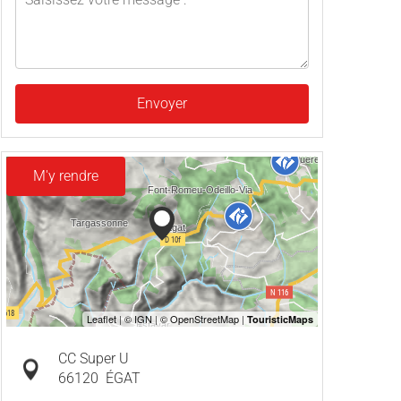
Envoyer
M'y rendre
CC Super U
66120
ÉGAT