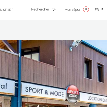
Mon séjour
0
FR
E NATURE
PRATIQUE
CA
NL
EN
ES