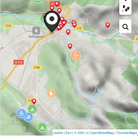
Leaflet
|
Esri
|
© IGN
|
© OpenStreetMap
|
TouristicMaps